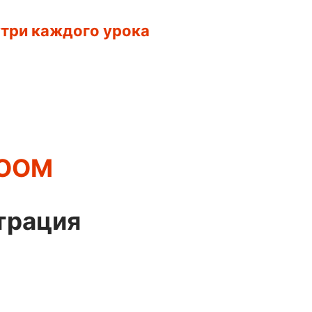
утри каждого урока
ZOOM
трация