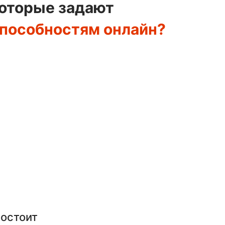
которые задают
способностям онлайн?
состоит