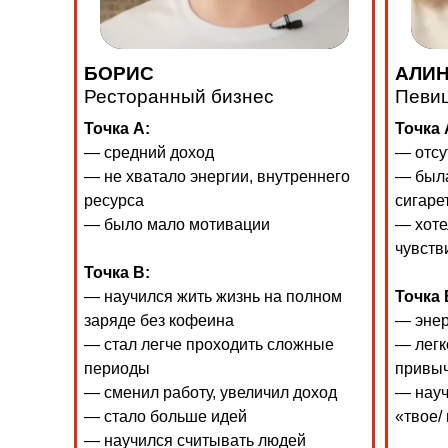
БОРИС
АЛИ
Ресторанный бизнес
Певи
Точка А:
Точка 
— средний доход
— отсу
— не хватало энергии, внутреннего
— была
ресурса
сигаре
— было мало мотивации
— хоте
чувств
Точка В:
— научился жить жизнь на полном
Точка 
заряде без кофеина
— энер
— стал легче проходить сложные
— легк
периоды
привы
— сменил работу, увеличил доход
— науч
— стало больше идей
«твое/
— научился считывать людей