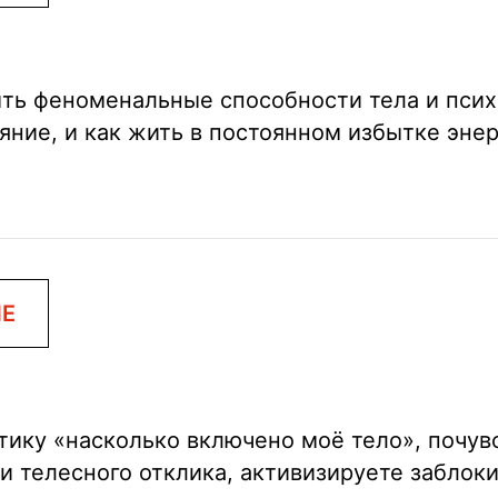
ыть феноменальные способности тела и псих
ояние, и как жить в постоянном избытке эне
ИЕ
ику «насколько включено моё тело», почувс
 и телесного отклика, активизируете забло