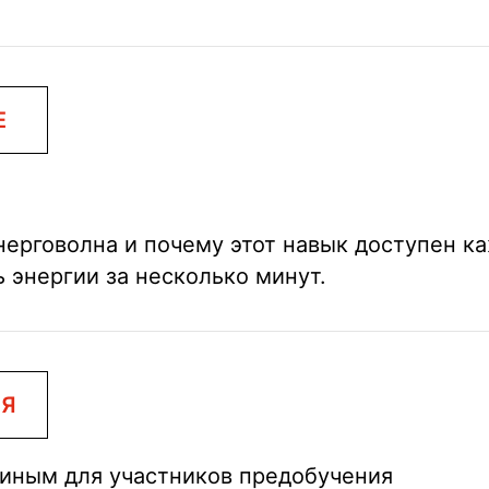
Е
энерговолна и почему этот навык доступен к
 энергии за несколько минут.
ИЯ
киным для участников предобучения