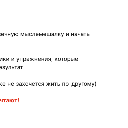
 вечную мыслемешалку и начать
ики и упражнения, которые
езультат
же не захочется жить по-другому)
ечтают!