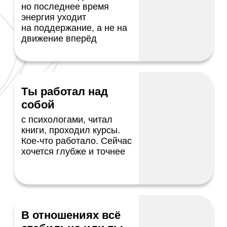
Я твердый эксперт в своей нише.
После встречи мозг в шоке. То
Для меня было любопытно увидеть
я увидела и услышала
то, что демонстрирует Григорий
в положительном смысле
на встрече. Я слышал об этом,
перевернуло мое представле
но никогда не видел. Я занимаюсь
о возможностях нашего тела.
телом, и то, что я было
У меня только один вопрос
продемонстрировано на встрече
почему мне не показали это
я не только увидел,
раньше.
Я сейчас осознаю, чт
но и прочувствовал.
могло бы сэкономить мне нер
в ведении моего бизнеса, ден
Это нечто! Я захотел обладать
и выстроить все совершенно
такими же навыками, что
иначе.
и Григорий. Это точно
перевернет мою практику!
Спасибо Григорию, что открыл
меня двери в мир новых знани