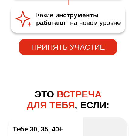
настоящему» где-то
потерялось.
Ты много достигал
и знаешь как достигать,
но последнее время
энергия уходит
на поддержание, а не на
движение вперёд
Ты работал над
собой
с психологами, читал
книги, проходил курсы.
Кое-что работало. Сейчас
хочется глубже и точнее
В отношениях всё