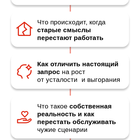
ПРИНЯТЬ УЧАСТИЕ
ЭТО
ВСТРЕЧА
ДЛЯ
ТЕБЯ
, ЕСЛИ:
Тебе 30, 35, 40+
Ты понимаешь —
впереди ещё много
жизни. И хочется
прожить её по-
настоящему
Ты реализован
в работе, деньгах,
отношениях.
Но ощущение «живу по-