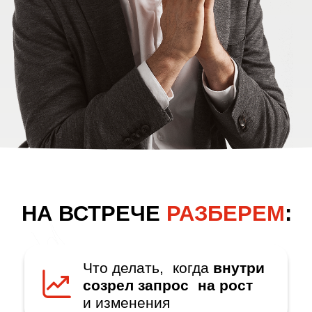
Что делать, когда
внутри
созрел запрос на рост
и изменения
Что происходит, когда
старые смыслы
перестают работать
Как отличить настоящий
запрос
на рост
от усталости и выгорания
Что такое
собственная
реальность и как
перестать обслуживать
чужие сценарии
Какие
инструменты
работают
на новом уровне