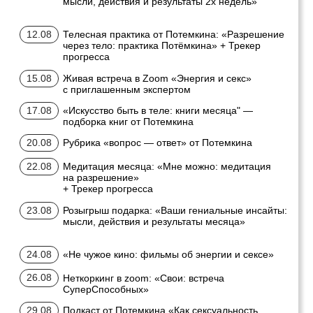
маршрут, самый выгодный
формат участия.
БОНУС К 2 БЕСТСЕЛЛЕРАМ:
«Искусство счастливых
отношений»
«Безлимитная энергия
на каждый день» —
разберетесь глубоко
с темой энергии
и бесконечного ресурса
и соединенности с телом
Ваша выгода:
Экономия относительно
помесячной оплаты;
Доступ ко всему годовому
маршруту;
Лучшее решение для тех,
кто хочет системный
результат.
ВОЙТИ НА 12 МЕСЯЦЕВ