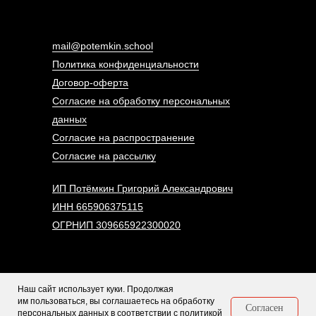
mail@potemkin.school
Политика конфиденциальности
Договор-оферта
Согласие на обработку персональных
данных
Согласие на распространение
Согласие на рассылку
ИП Потёмкин Григорий Александрович
ИНН 665906375115
ОГРНИП 309665922300020
⃰ Социальная сеть Instagram запрещена на территории РФ. Meta Platforms Inc.
Наш сайт использует куки. Продолжая
признана в РФ экстремистской.
им пользоваться, вы соглашаетесь на обработку
Согласен
персональных данных в соответствии с
политикой