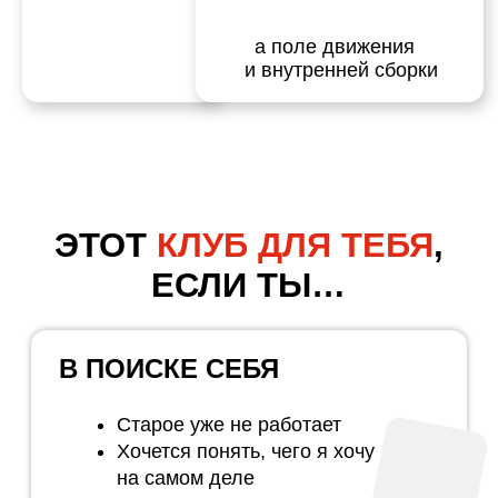
тяжело держать нагрузку
есть сжатость, страх быть
видимым
УПЕРСЯ В ДЕНЬГИ,
ГРАНИЦЫ, СМЫСЛЫ
есть саботаж
сложно расширяться
много вопросов «зачем
я всё это делаю»
ПОСМОТРЕТЬ ТЕМЫ ГОДА
ВСТУПИТЬ В КЛУБ
КАК
УСТРОЕН
КЛУБ