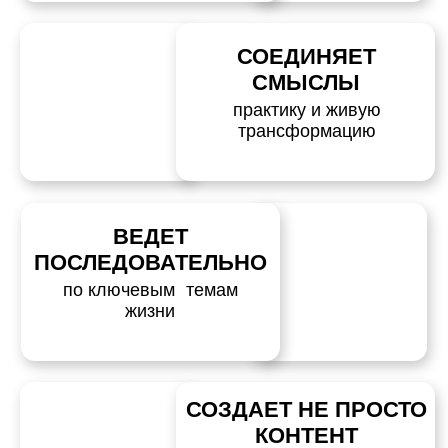
В ПОИСКЕ СЕБЯ
Старое уже не работает
Хочется понять, чего я хочу
на самом деле
Есть ощущение
турбулентности
и внутреннего перехода
ХОЧЕШЬ ПЕРЕСОБРАТЬ
ОТНОШЕНИЯ
с партнёром
с людьми
с детьми
с собой
ХОЧЕШЬ БОЛЬШЕ
ЭНЕРГИИ
И ПРОЯВЛЕННОСТИ
не хватает внутренней силы