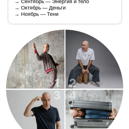
01.08
Лекция «Сексуальность как энергия: разрешение
себе»
03.08
Практика «Топ 5 фантазий»
06.08
Рубрика «вопрос — ответ» от Потемкина
08.08
Терапевтический zoom: «Где я блокирую свою
энергию и сексуальность»
09.08
Розыгрыш подарка: «Ваши гениальные инсайты:
мысли, действия и результаты 2х недель»
12.08
Телесная практика от Потемкина: «Разрешение
через тело: практика Потёмкина» + Трекер
прогресса
15.08
Живая встреча в Zoom «Энергия и секс»
с приглашенным экспертом
17.08
«Искусство быть в теле: книги месяца" —
подборка книг от Потемкина
20.08
Рубрика «вопрос — ответ» от Потемкина
22.08
Медитация месяца: «Мне можно: медитация
на разрешение»
+ Трекер прогресса
23.08
Розыгрыш подарка: «Ваши гениальные инсайты:
мысли, действия и результаты месяца»
24.08
«Не чужое кино: фильмы об энергии и сексе»
26.08
Неткоркинг в zoom: «Свои: встреча
СуперСпособных»
29.08
Подкаст от Потемкина «Как сексуальность