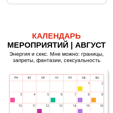
понять тему;
Zoom
— чтобы увидеть себя
и задать вопросы;
Практика
— чтобы прожить
тему телом и действием;
Медитация
— чтобы
закрепить состояние;
Ответы на вопросы
—
чтобы не застревать
в одиночку.
Share expiience club
Приглашенные эксперты
из окружения Потемкина
ВЫБЕРИ
ФОРМАТ
УЧАСТИЯ
3 900 ₽
1 МЕСЯЦ