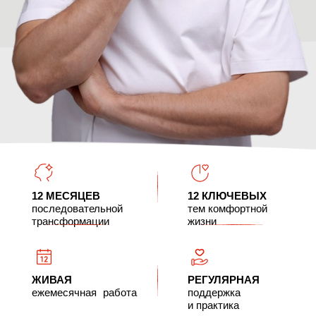
ЖИВАЯ
РЕГУЛЯРНАЯ
ежемесячная работа
поддержка
и практика
КЛУБ ПОСТРОЕН ВОКРУГ
АВТОРСКОГО
ПОДХОДА
ПОТЁМКИНА
к внутренним изменениям,
проявленности, отношениям, энергии
и взрослой сборке жизни.
РАБОТАЕТ
НА ГЛУБИНЕ
а не на поверхностной
мотивации
СОЕДИНЯЕТ
СМЫСЛЫ