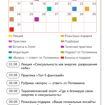
Подойдёт тем, кто хочет
познакомиться с клубом
и прожить одну тему месяца.
Вы получите:
Доступ ко всем
мероприятиям месяца для
глубокой работы над собой
Окажетесь
в поддерживающем
окружении
единомышленников
и живых разборов
ВОЙТИ НА 1 МЕСЯЦ
19 900 ₽
12 МЕСЯЦЕВ
Полный год трансформации
с Потёмкиным.
12 тем, последовательный