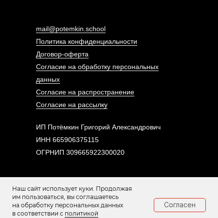
mail@potemkin.school
Политика конфиденциальности
Договор-оферта
Согласие на обработку персональных
данных
Согласие на распространение
Согласие на рассылку
ИП Потёмкин Григорий Александрович
ИНН 665906375115
ОГРНИП 309665922300020
Наш сайт использует куки. Продолжая
⃰ Социальная сеть Instagram запрещена на территории РФ. Meta Platforms Inc.
им пользоваться, вы соглашаетесь
признана в РФ экстремистской.
Согласен
на обработку персональных данных
в соответствии с
политикой